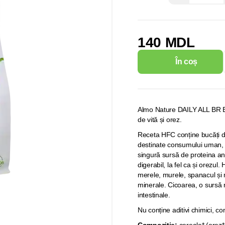
140 MDL
În coș
Almo Nature DAILY ALL BR Bee
de vită și orez.
Receta HFC conține bucăți d
destinate consumului uman, i
singură sursă de proteina a
digerabil, la fel ca și orezu
merele, murele, spanacul și 
minerale. Cicoarea, o sursă n
intestinale.
Nu conține aditivi chimici, con