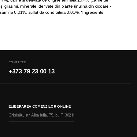
 4%), carne și derivate de origine animală 29,4% (carne de
 și grăsimi, minerale, derivate din plante (inulină din cicoare -
zamină 0,01%, sulfat de condroitină 0,01%. *Ingrediente
CONTACTE
+373 79 23 00 13
ELIBERAREA COMENZILOR ONLINE
Chișinău, str. Alba Iulia, 75, bl. F, 302 k