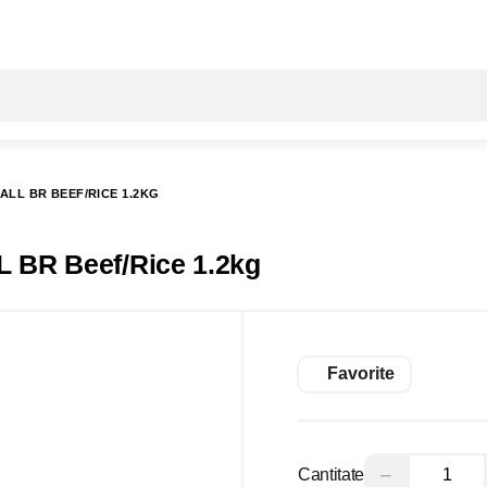
Toate rezultatele căutării [0 de produse]
ALL BR BEEF/RICE 1.2KG
BR Beef/Rice 1.2kg
Favorite
−
Cantitate