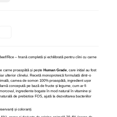
f/Rice – hrană completă și echilibrată pentru cîini cu carne
e carne proaspătă și pește
Human Grade
, care inițial au fost
ar ulterior cîinelui. Recetă monoproteică formulată dintr-o
nimală, carnea de somon 100% proaspătă, ingredient ușor
l. Harnă concepută pe bază de fructe și legume, cum ar fi
morcovul, ingrediente bogate în mod natural în vitamine și
aturală de prebiotice FOS, ajută la dezvoltarea bacteriilor
servanți și coloranți.