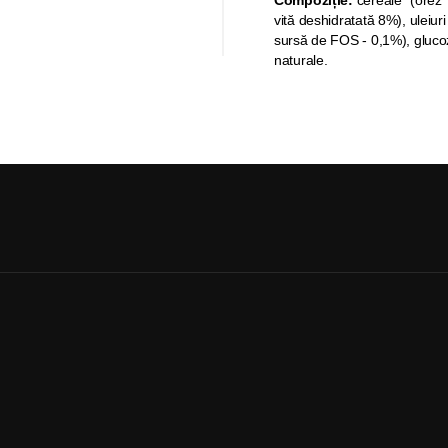
Compoziție:
cereale* (orez*
vită deshidratată 8%), uleiuri
sursă de FOS - 0,1%), gluco
naturale.