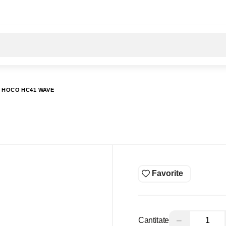
Toate rezultatele căutării [0 de produse]
 HOCO HC41 WAVE
Favorite
−
Cantitate