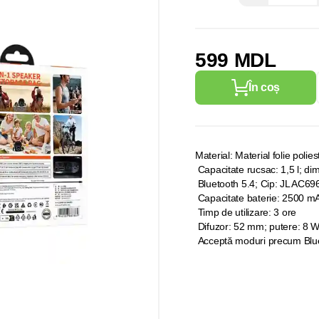
599 MDL
În coș
Material: Material folie polie
Capacitate rucsac: 1,5 l; di
Bluetooth 5.4; Cip: JL AC69
Capacitate baterie: 2500 mA
Timp de utilizare: 3 ore
Difuzor: 52 mm; putere: 8 
Acceptă moduri precum Blueto