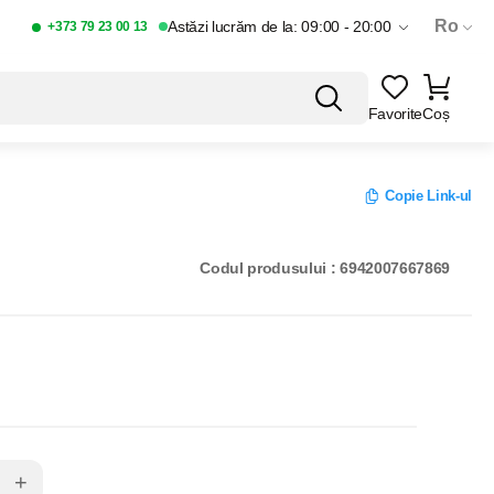
Ro
Astăzi lucrăm de la: 09:00 - 20:00
+373 79 23 00 13
Favorite
Coș
Copie Link-ul
Codul produsului : 6942007667869
+