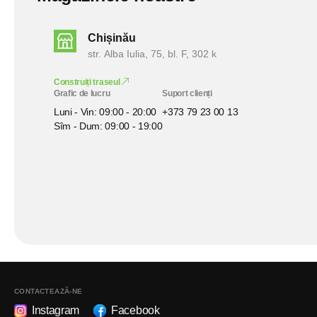
Chișinău
str. Alba Iulia, 75, bl. F, 302 k
Construiți traseul
Grafic de lucru
Suport clienți
Luni - Vin: 09:00 - 20:00
+373 79 23 00 13
Sîm - Dum: 09:00 - 19:00
CONTACTEAZĂ-NE
Instagram
Facebook