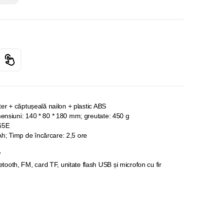
ster + căptușeală nailon + plastic ABS
mensiuni: 140 * 80 * 180 mm; greutate: 450 g
65E
h; Timp de încărcare: 2,5 ore
W
oth, FM, card TF, unitate flash USB și microfon cu fir