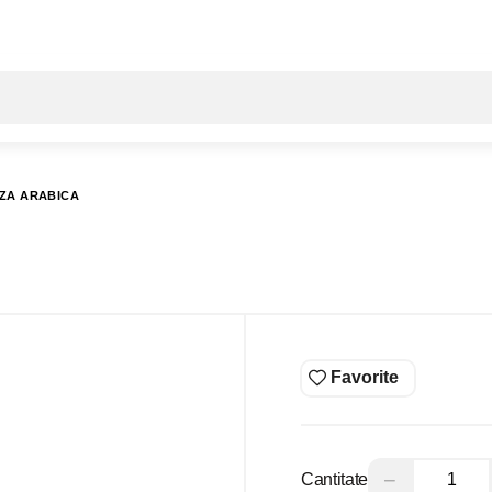
Toate rezultatele căutării [0 de produse]
ZA ARABICA
Favorite
−
Cantitate