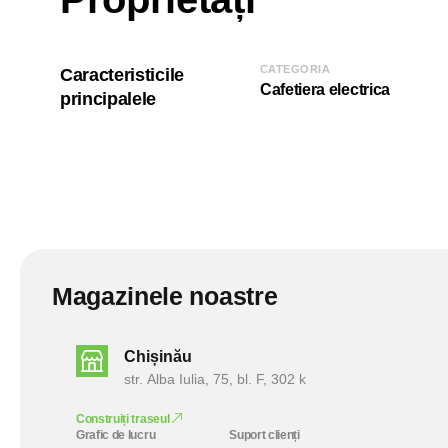
CATEGORIA
Caracteristicile
Cafetiera electrica
principalele
Magazinele noastre
Chișinău
str. Alba Iulia, 75, bl. F, 302 k
Construiți traseul
Grafic de lucru
Suport clienți