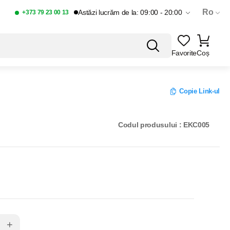
Ro
Astăzi lucrăm de la: 09:00 - 20:00
+373 79 23 00 13
Favorite
Coș
Copie Link-ul
Codul produsului : EKC005
+