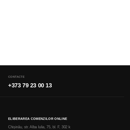
CONTACTE
+373 79 23 00 13
ELIBERAREA COMENZILOR ONLINE
Chișinău, str. Alba Iulia, 75, bl. F, 302 k