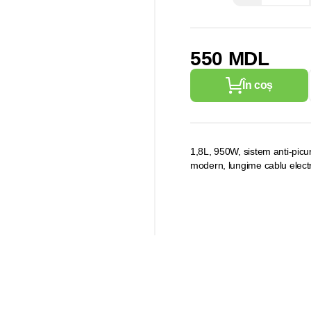
550 MDL
În coș
1,8L, 950W, sistem anti-picur
modern, lungime cablu electr