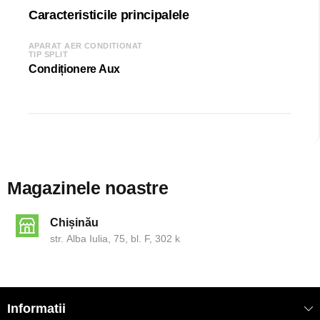
Caracteristicile principalele
APARAT AER CONDITIONAT
TIP SPLIT
Condiționere Aux
Magazinele noastre
Chișinău
str. Alba Iulia, 75, bl. F, 302 k
Informatii