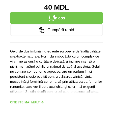
40 MDL
În coș
Cumpără rapid
Gelul de duș îmbină ingrediente europene de înaltă calitate
și extracte naturale. Formula îmbogățită cu un complex de
vitamine asigură o curățare delicată și îngrijire intensă a
pielii, menținând echilibrul natural de apă al acesteia. Gelul
nu conține componente agresive, are un parfum fin și
persistent și este potrivit pentru utilizarea zilnică. Linia
masculină și feminină se remarcă prin utilizarea parfumurilor
renumite, care vor fi pe placul chiar și celor mai exigenți
utilizatori. Soluția ideală pentru cei care prețuiesc calitatea,
confortul și grija pentru sănătate.
CITEȘTE MAI MULT
Aqua, Sodium Laureth Sulfate, Cocamidopropyl Betaine,
Cocamide DEA, Glycerin,(Complex de vitamine), Extract,