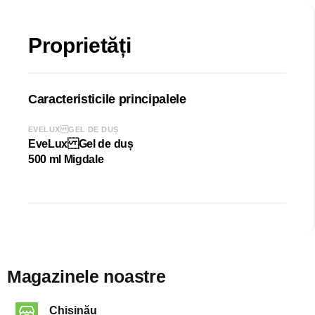
Parfum ( organic), Citric Acid, Potassium Sorbate, Sodium
Benzoate, Sodium Chloride.
Proprietăți
Caracteristicile principalele
EVELUX GEL DE DUȘ
EveLux Gel de duș
500 ml Migdale
Magazinele noastre
Chișinău