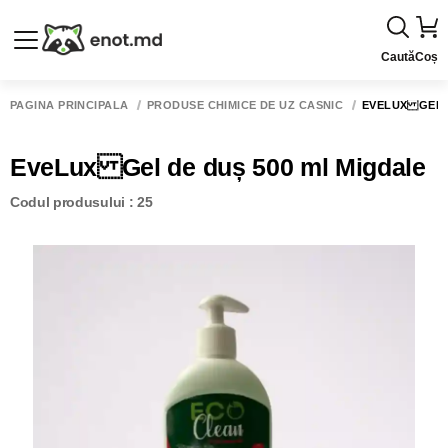
Caută
Coș
PAGINA PRINCIPALĂ
PRODUSE CHIMICE DE UZ CASNIC
EVELUX GEL D
EveLux Gel de duș 500 ml Migdale
Codul produsului : 25