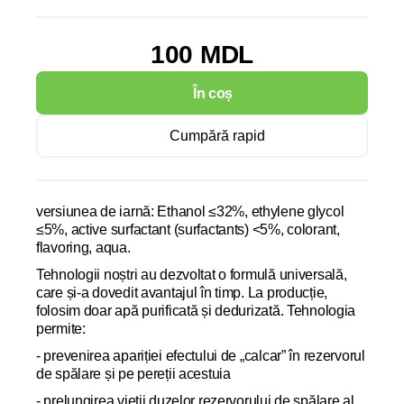
100 MDL
În coș
Cumpără rapid
versiunea de
iarnă
:
Ethanol ≤32%, ethylene glycol
≤5%, active surfactant (surfactants) <5%, colorant,
flavoring, aqua.
Tehnologii
noștri au dezvoltat o formulă universală,
care și-a dovedit avantajul în timp. La producție,
folosim doar apă purificată și dedurizată. Tehnologia
permite:
- prevenirea apariției efectului de „calcar” în rezervorul
de spălare și pe pereții acestuia
- prelungirea vieții duzelor rezervorului de spălare al