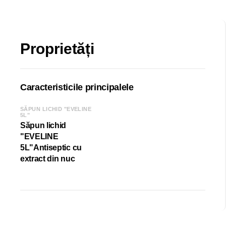
Sorbat de potasiu, Clorură de benzalconiu.
Proprietăți
Caracteristicile principalele
SĂPUN LICHID "EVELINE
5L"
Săpun lichid
"EVELINE
5L"Antiseptic cu
extract din nuc