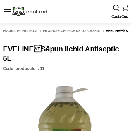
Caută
Coș
PAGINA PRINCIPALĂ
PRODUSE CHIMICE DE UZ CASNIC
EVELINE SĂPU
EVELINE Săpun lichid Antiseptic
5L
Codul produsului : 11