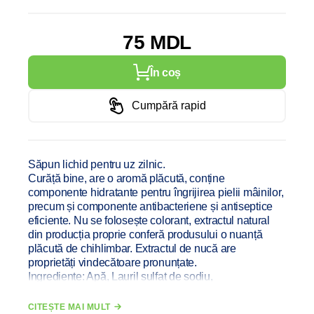
75 MDL
În coș
Cumpără rapid
Săpun lichid pentru uz zilnic.
Curăță bine, are o aromă plăcută, conține
componente hidratante pentru îngrijirea pielii mâinilor,
precum și componente antibacteriene și antiseptice
eficiente. Nu se folosește colorant, extractul natural
din producția proprie conferă produsului o nuanță
plăcută de chihlimbar. Extractul de nucă are
proprietăți vindecătoare pronunțate.
Ingrediente: Apă, Lauril sulfat de sodiu,
Cocamidopropil betaină, Cocamide Dea, Clorură de
sodiu, Glicerol, Extract din Nuci, Benzoat de sodiu,
CITEȘTE MAI MULT