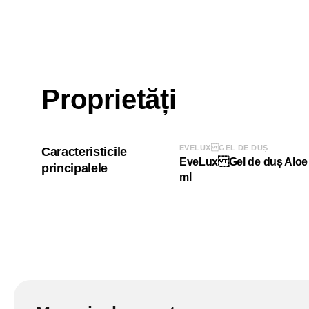
Proprietăți
EVELUX GEL DE DUȘ
Caracteristicile
EveLux Gel de duș Aloe
principalele
ml