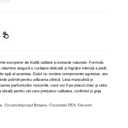
nte europene de înaltă calitate și extracte naturale. Formula
tamine asigură o curățare delicată și îngrijire intensă a pielii,
 de apă al acesteia. Gelul nu conține componente agresive, are
este potrivit pentru utilizarea zilnică. Linia masculină și
zarea parfumurilor renumite, care vor fi pe placul chiar și celor
ia ideală pentru cei care prețuiesc calitatea, confortul și grija
te, Cocamidopropyl Betaine, Cocamide DEA, Glycerin,
ct, Parfum ( organic), Citric Acid, Potassium Sorbate, Sodium