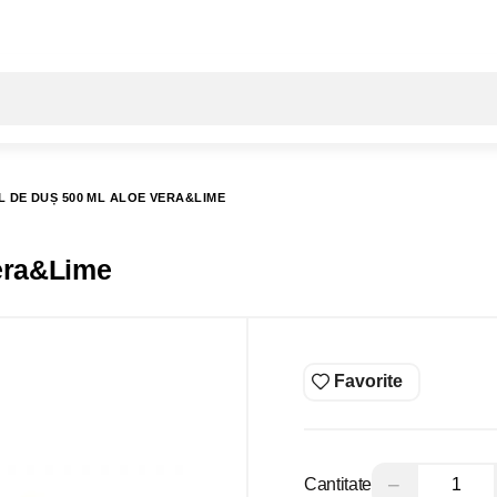
Toate rezultatele căutării [0 de produse]
 DE DUȘ 500 ML ALOE VERA&LIME
 Aloe Vera&Lime
Favorite
−
Cantitate