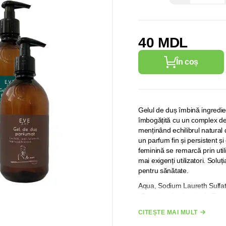
40 MDL
În coș
Gelul de duș îmbină ingredie
îmbogățită cu un complex de vi
menținând echilibrul natural
un parfum fin și persistent și 
feminină se remarcă prin utili
mai exigenți utilizatori. Soluț
pentru sănătate.
Aqua, Sodium Laureth Sulfa
(Complex de vitamine), Extra
Benzoate, Sodium Chloride.
CITEȘTE MAI MULT