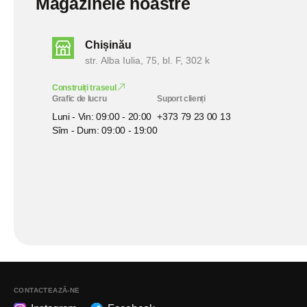
Magazinele noastre
Chișinău
str. Alba Iulia, 75, bl. F, 302 k
Construiți traseul
Grafic de lucru
Suport clienți
Luni - Vin: 09:00 - 20:00
+373 79 23 00 13
Sîm - Dum: 09:00 - 19:00
CONTACTEAZĂ-NE