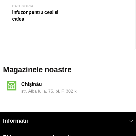
CATEGORIA
Infuzor pentru ceai si
cafea
Magazinele noastre
Chișinău
str. Alba Iulia, 75, bl. F, 302 k
Informatii