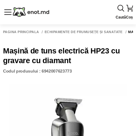
Caută
Coș
PAGINA PRINCIPALĂ
ECHIPAMENTE DE FRUMUSEȚE ȘI SĂNĂTATE
MAȘ
Mașină de tuns electrică HP23 cu
gravare cu diamant
Codul produsului : 6942007623773