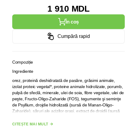
1 910 MDL
În coș
Cumpără rapid
Compoziție
Ingrediente
orez, proteină deshidratată de pasăre, grăsimi animale,
izolat proteic vegetal*, proteine animale hidrolizate, porumb,
pulpă de sfeclă, minerale, ulei de soia, fibre vegetale, ulei de
peşte, Fructo-Oligo-Zaharide (FOS), tegumente şi seminţe
de Psyllium, drojdie hidrolizată (sursă de Manan-Oligo-
Zaharide), săruri ale acizilor graşi, extract de drojdii (sursă
de beta-glucani), extract de gălbenele (sursă de luteină).
CITEȘTE MAI MULT
Aditivi la kg
Aditivi nutriționali: Vitamina A: 16500 ME, Vitamina D3: 1100