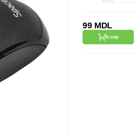
99 MDL
În coș