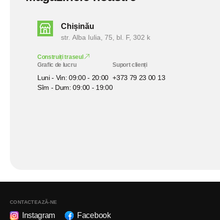
Chișinău
str. Alba Iulia, 75, bl. F, 302 k
Construiți traseul
Grafic de lucru
Suport clienți
Luni - Vin: 09:00 - 20:00
+373 79 23 00 13
Sîm - Dum: 09:00 - 19:00
CONTACTEAZĂ-NE
Instagram
Facebook