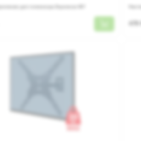
репление для телевизора Esperanza 007
Насте
479