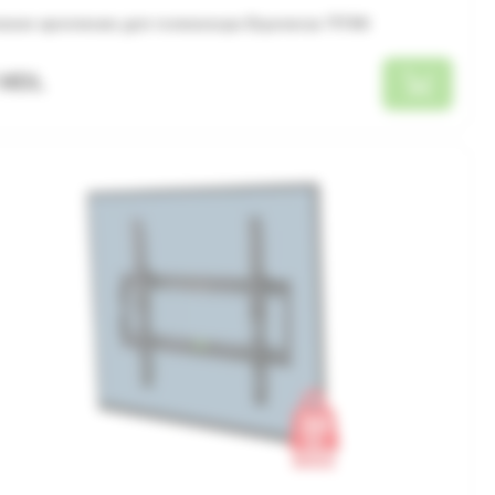
нное крепление для телевизора Esperanza TITAN
 MDL