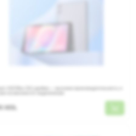
ет A10 Max 10,1 дюйма — высокая производительность и
кие возможности подключения
95 MDL