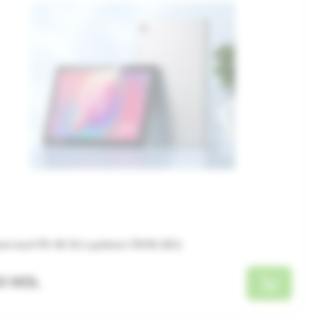
етный ПК A8 10,1 дюйма LTE/4G (ЕС)
20 MDL