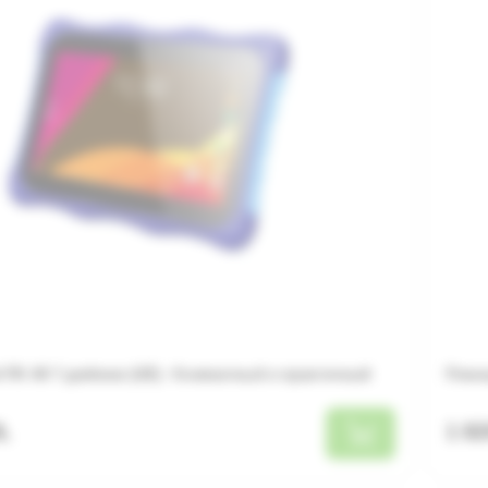
ПК A9 7 дюймов (UE) - Компактный и практичный
Планш
L
1 8