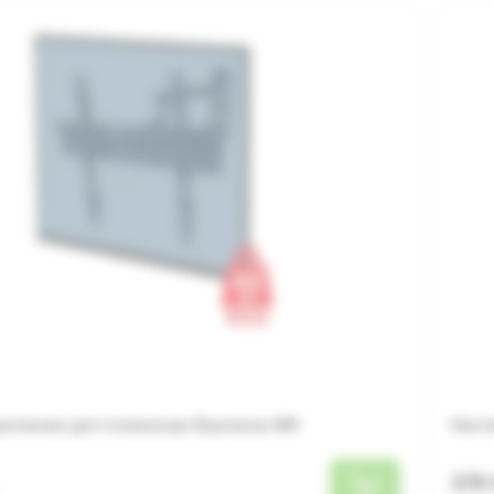
репление для телевизора Esperanza 008
Насте
379