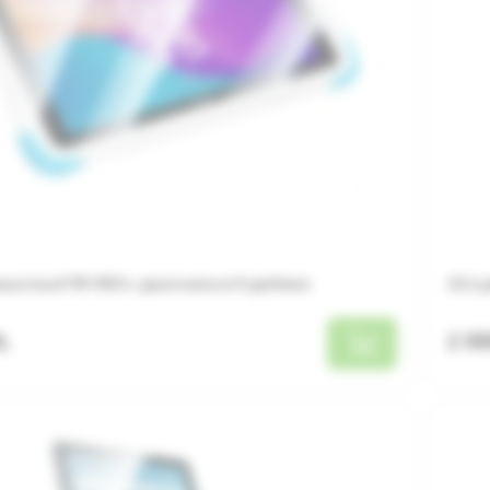
ншетный ПК HI10 с диагональю 8 дюймов
10,1
L
2 9