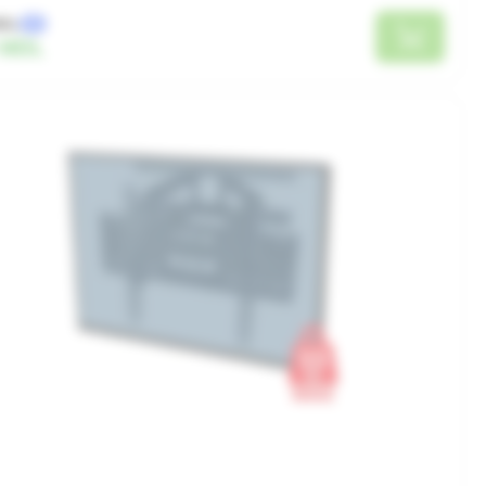
MDL
-6%
 MDL