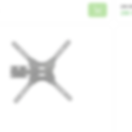
299 
280