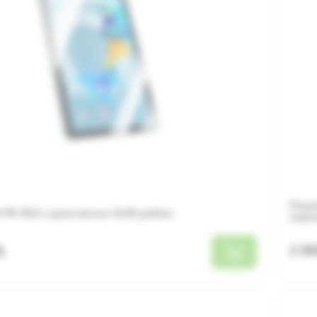
Планш
ПК HI12 с диагональю 10,95 дюйма
широ
L
2 9