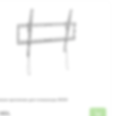
нное крепление для телевизора SVOH
 MDL