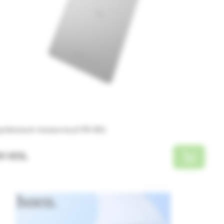
-дюймовый планшетный ПК HI11
99 MDL