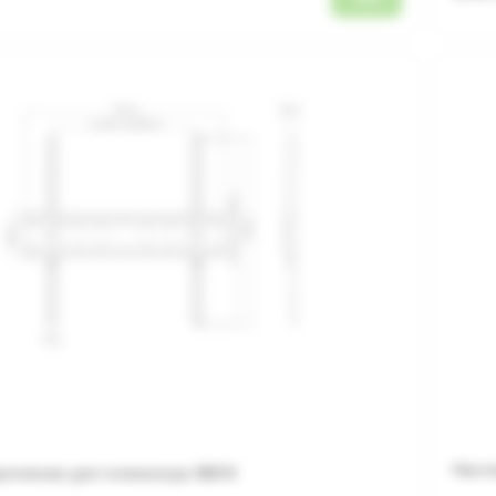
Насте
репление для телевизора SBOX