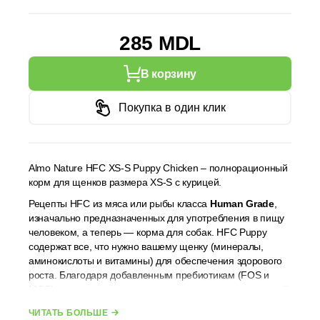
285 MDL
В корзину
Покупка в один клик
Almo Nature HFC XS-S Puppy Chicken – полнорационный
корм для щенков размера XS-S с курицей.
Рецепты HFC из мяса или рыбы класса
Human Grade
,
изначально предназначенных для употребления в пищу
человеком, а теперь — корма для собак. HFC Puppy
содержат все, что нужно вашему щенку (минералы,
аминокислоты и витамины) для обеспечения здорового
роста. Благодаря добавленным пребиотикам (FOS и
MOS) корм идеально подходит для развития правильной
кишечной флоры. Не содержит искусственных
ЧИТАТЬ БОЛЬШЕ
консервантов и красителей. Также подходит для сук в