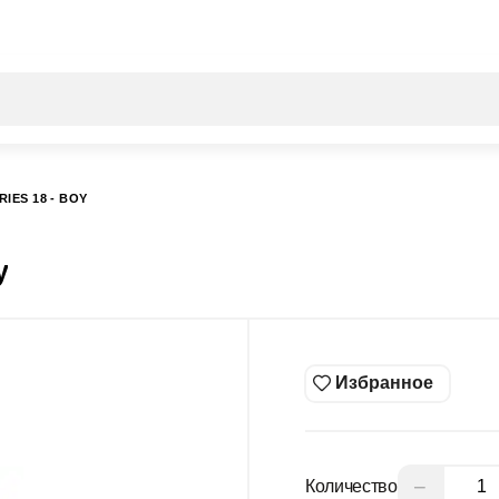
Все результаты поиска [0 товаров]
IES 18 - BOY
y
Избранное
−
Количество