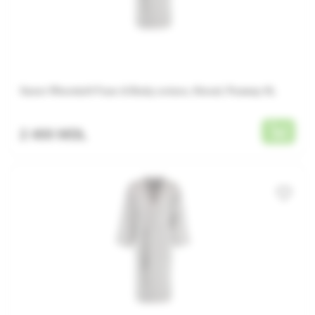
Халат Rhomtuft Face & Body unisex, Kiesel, Размер XL
2 400 MDL