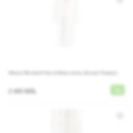
ХХалат Rhomtuft Face & Body unisex, Белый, Размер L
2 400 MDL