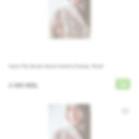
Халат Pip Studio Secret Garden,Размер, Khaki
2 400 MDL