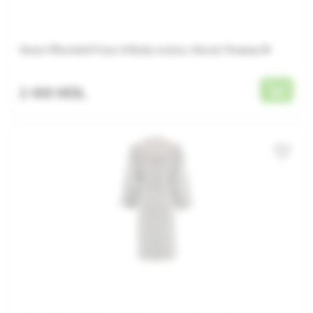
Халат Rhomtuft Face & Body unisex, Kiesel, Размер M
2 400 MDL