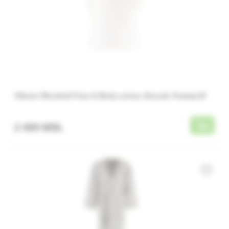
ХХалат Rhomtuft Face & Body unisex, Белый, Размер M
2 400 MDL