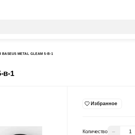
Все результаты поиска [0 товаров]
 BASEUS METAL GLEAM 5-В-1
-в-1
Избранное
−
Количество