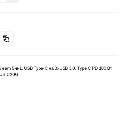
leam 5-в-1, USB Type-C на 3xUSB 3.0, Type C PD 100 Вт,
HUB-CX0G